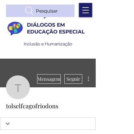
Pesquisar
DIÁLOGOS EM
EDUCAÇÃO ESPECIAL
Inclusão e Humanização
Mais ações
Mensagem
Seguir
tolselfcagofriodons
tolselfcagofriodons