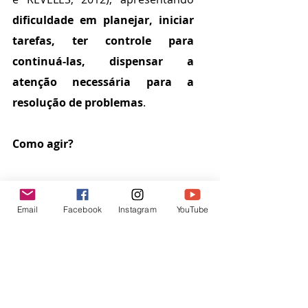
dificuldade em planejar, iniciar 
tarefas, ter controle para 
continuá-las, dispensar a 
atenção necessária para a 
resolução de problemas
.
Como agir?
Ao longo do artigo, é possível 
encontrar algumas discussões de 
Email
Facebook
Instagram
YouTube
especialistas sobre as 
possiblidades de ação, mas é 
válido relembrá-las. Para criar um 
ambiente familiar e acolhedor a 