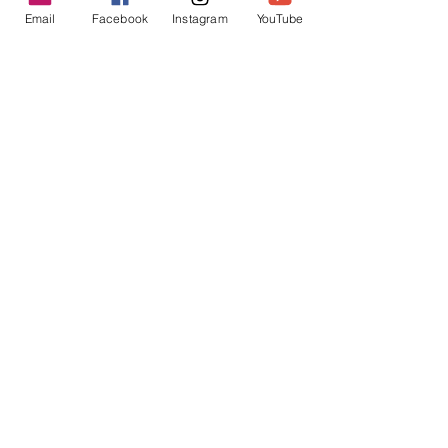
Compartilhar
Email
Facebook
Instagram
YouTube
Participar
Inscreva-se
Endereço de e-mail
Enviar