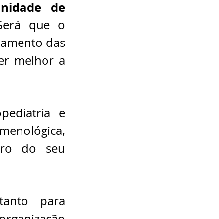
nidade de 
Será que o 
amento das 
r melhor a 
ediatria e 
nológica, 
ro do seu 
anto para 
rganização 