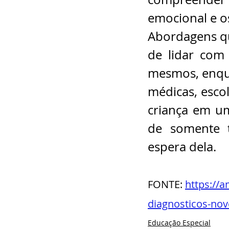
emocional e o
Abordagens qu
de lidar com 
mesmos, enqua
médicas, esco
criança em um
de somente t
espera dela.
FONTE: 
https://
diagnosticos-nov
Educação Especial