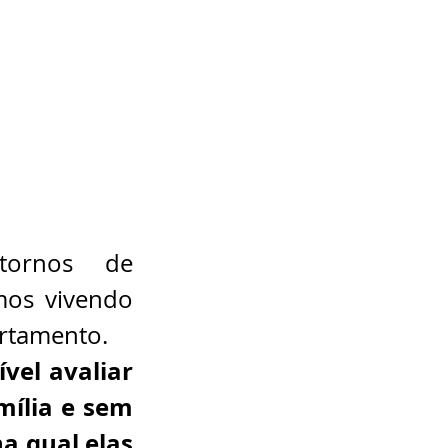
ornos de 
os vivendo 
rtamento.
ível avaliar 
ília e sem 
a qual elas 