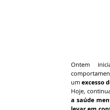
Ontem inic
comportament
excesso d
um 
Hoje, continu
a saúde ment
levar em cont