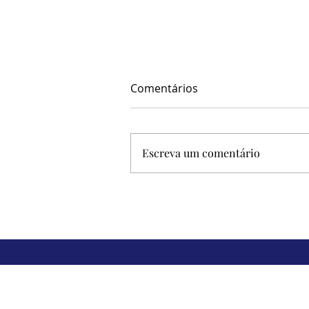
Comentários
Escreva um comentário
23 e 24 de abril: duas datas
que destacam educação,
inclusão e qualidade de vid
da comunidade surda