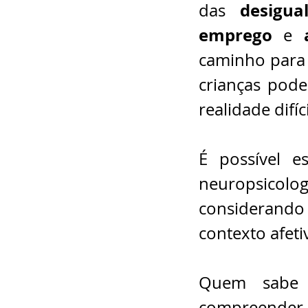
desigua
das 
emprego
 e 
caminho para
crianças pode
realidade difí
É possível e
neuropsico
considerand
contexto afetiv
Quem sabe e
compreender q