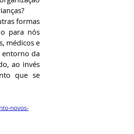
ianças?
tras formas 
do para nós 
, médicos e 
 entorno da 
o, ao invés 
nto que se 
nto-novos-