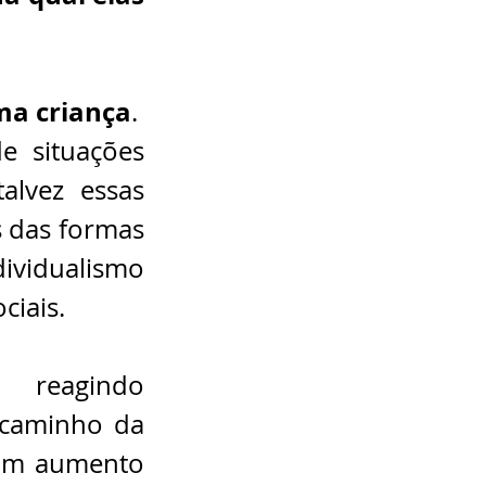
uma criança
.
 situações 
alvez essas 
 das formas 
ividualismo 
ciais.
reagindo 
subconscientemente à insegurança de um mundo a caminho da 
com aumento 