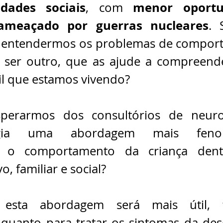
ldades sociais
menor oportu
, com 
ameaçado por guerras nucleares
. 
 entendermos os problemas de comport
 ser outro, que as ajude a compreende
cil que estamos vivendo?
sperarmos dos consultórios de neurop
logia uma abordagem mais fenome
o o comportamento da criança dent
o, familiar e social?
sta abordagem será mais útil, t
uanto para tratar os sintomas da deso