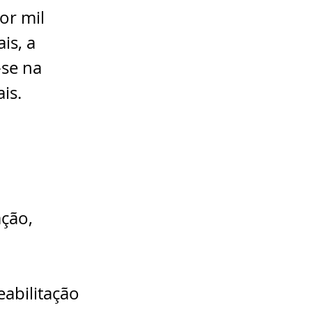
or mil 
is, a 
se na 
is.
ção, 
abilitação 