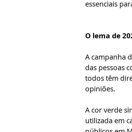
essenciais par
O lema de 202
A campanha de
das pessoas c
todos têm dire
opiniões.
A cor verde si
utilizada em 
públicos em M