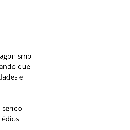
otagonismo 
çando que 
dades e 
, sendo 
rédios 