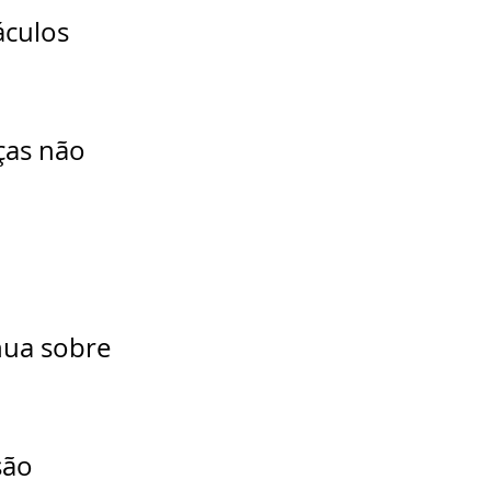
áculos 
ças não 
 
ua sobre 
são 