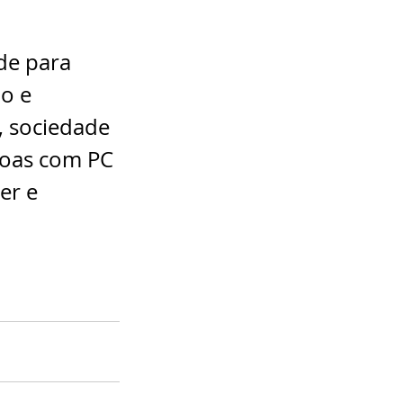
de para 
o e 
, sociedade 
soas com PC 
er e 