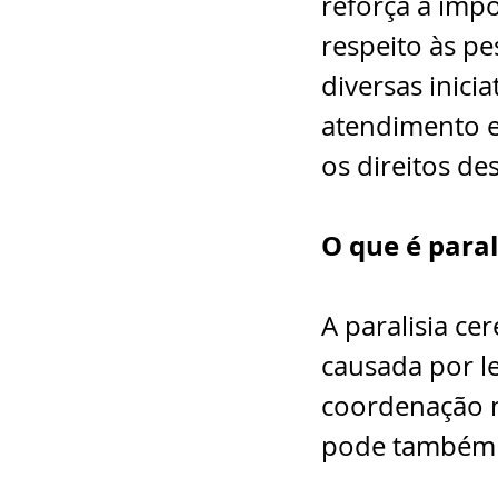
reforça a impo
respeito às pe
diversas inici
atendimento e
os direitos de
O que é paral
A paralisia ce
causada por l
coordenação m
pode também i