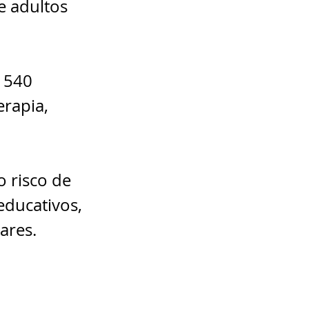
e adultos 
 540 
rapia, 
 risco de 
educativos, 
ares.